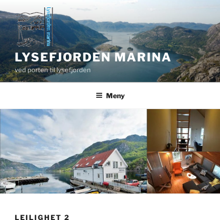
Gå
til
innhold
LYSEFJORDEN MARINA
ved porten til lysefjorden
Meny
LEILIGHET 2