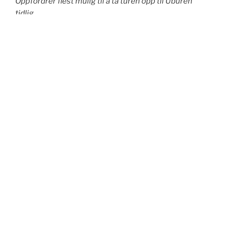
Oppfordrer flest mulig til å ta turen opp til Uburen
tidlig.
Beregn en time opp og ta gjerne med siitteunderlag.
Servit Catering blir med. De griller
og selger oss noe godt på toppen
.
For dere som ennå ikke har sikret
dere billetter, gå inn på
www.ticketmaster.no
og søk på Uburen.