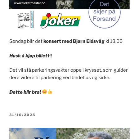
Søndag blir det
konsert med Bjørn Eidsvåg
kl 18.00
Husk å kjøp billett
!!
Det vil stå parkeringsvakter oppe i krysset, som guider
dere videre til parkering ved bedehus og kirke.
Dette blir bra!
PUBLISERT
31/10/2025