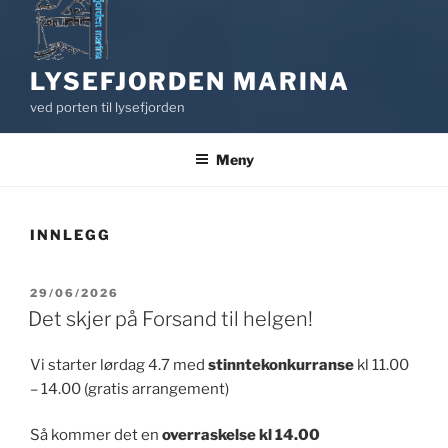
LYSEFJORDEN MARINA
ved porten til lysefjorden
Meny
INNLEGG
PUBLISERT
29/06/2026
Det skjer på Forsand til helgen!
Vi starter lørdag 4.7 med
stinntekonkurranse
kl 11.00
– 14.00 (gratis arrangement)
Så kommer det en
overraskelse kl 14.00