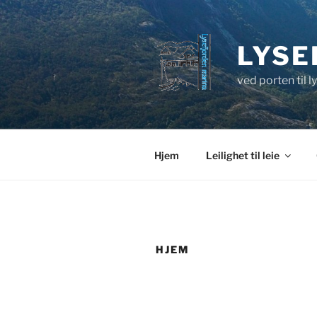
Gå
til
innhold
LYSE
ved porten til 
Hjem
Leilighet til leie
HJEM