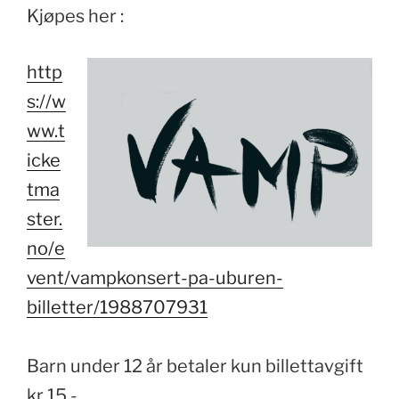
Kjøpes her :
http
s://w
ww.t
icke
tma
ster.
no/e
vent/vampkonsert-pa-uburen-
billetter/1988707931
Barn under 12 år betaler kun billettavgift
kr 15,-