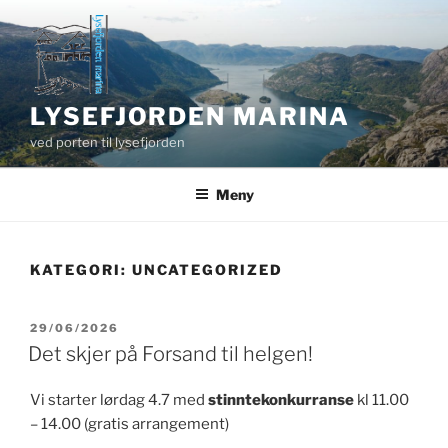
Gå
til
innhold
LYSEFJORDEN MARINA
ved porten til lysefjorden
Meny
KATEGORI:
UNCATEGORIZED
PUBLISERT
29/06/2026
Det skjer på Forsand til helgen!
Vi starter lørdag 4.7 med
stinntekonkurranse
kl 11.00
– 14.00 (gratis arrangement)