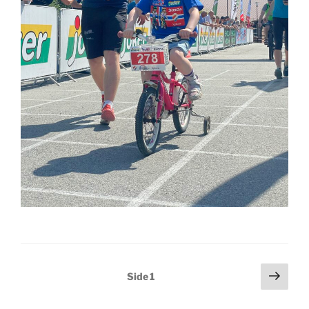
Sidepaginering
Nest
Side
1
side