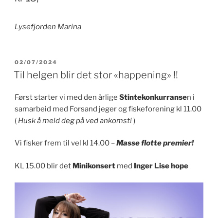
Lysefjorden Marina
PUBLISERT
02/07/2024
Til helgen blir det stor «happening» !!
Først starter vi med den årlige
Stintekonkurranse
n i
samarbeid med Forsand jeger og fiskeforening kl 11.00
(
Husk å meld deg på ved ankomst!
)
Vi fisker frem til vel kl 14.00 –
Masse flotte premier!
KL 15.00 blir det
Minikonsert
med
Inger Lise hope