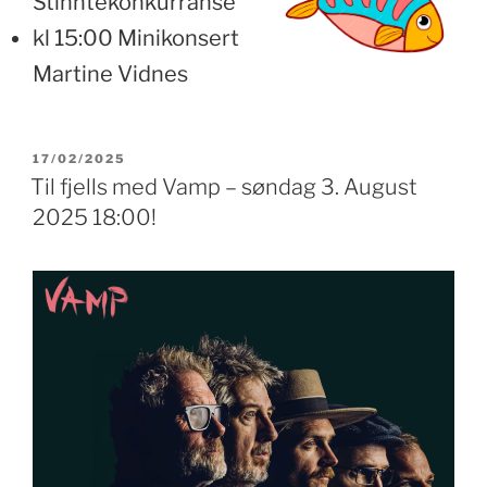
Stinntekonkurranse
kl 15:00 Minikonsert
Martine Vidnes
PUBLISERT
17/02/2025
Til fjells med Vamp – søndag 3. August
2025 18:00!